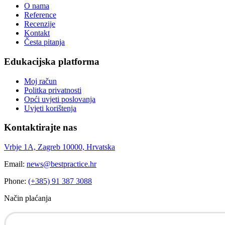
O nama
Reference
Recenzije
Kontakt
Česta pitanja
Edukacijska platforma
Moj račun
Politka privatnosti
Opći uvjeti poslovanja
Uvjeti korištenja
Kontaktirajte nas
Vrbje 1A, Zagreb 10000, Hrvatska
Email:
news@bestpractice.hr
Phone:
(+385) 91 387 3088
Način plaćanja