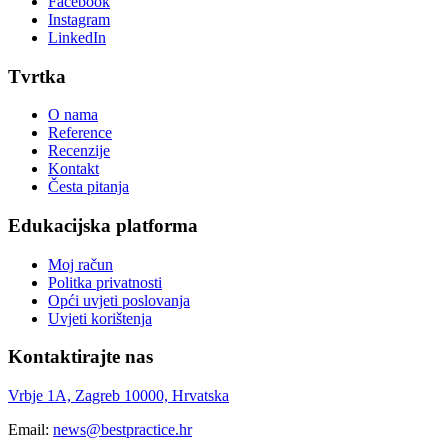
Facebook
Instagram
LinkedIn
Tvrtka
O nama
Reference
Recenzije
Kontakt
Česta pitanja
Edukacijska platforma
Moj račun
Politka privatnosti
Opći uvjeti poslovanja
Uvjeti korištenja
Kontaktirajte nas
Vrbje 1A, Zagreb 10000, Hrvatska
Email:
news@bestpractice.hr