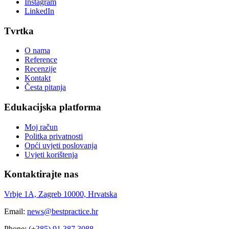
Instagram
LinkedIn
Tvrtka
O nama
Reference
Recenzije
Kontakt
Česta pitanja
Edukacijska platforma
Moj račun
Politka privatnosti
Opći uvjeti poslovanja
Uvjeti korištenja
Kontaktirajte nas
Vrbje 1A, Zagreb 10000, Hrvatska
Email:
news@bestpractice.hr
Phone:
(+385) 91 387 3088