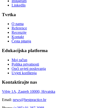
Instagram
LinkedIn
Tvrtka
O nama
Reference
Recenzije
Kontakt
Česta pitanja
Edukacijska platforma
Moj račun
Politka privatnosti
Opći uvjeti poslovanja
Uvjeti korištenja
Kontaktirajte nas
Vrbje 1A, Zagreb 10000, Hrvatska
Email:
news@bestpractice.hr
Phone:
(+385) 91 387 3088