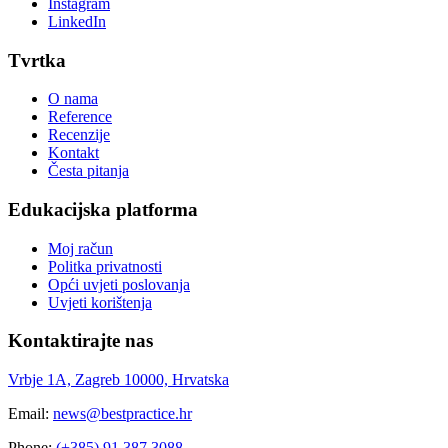
Instagram
LinkedIn
Tvrtka
O nama
Reference
Recenzije
Kontakt
Česta pitanja
Edukacijska platforma
Moj račun
Politka privatnosti
Opći uvjeti poslovanja
Uvjeti korištenja
Kontaktirajte nas
Vrbje 1A, Zagreb 10000, Hrvatska
Email:
news@bestpractice.hr
Phone:
(+385) 91 387 3088