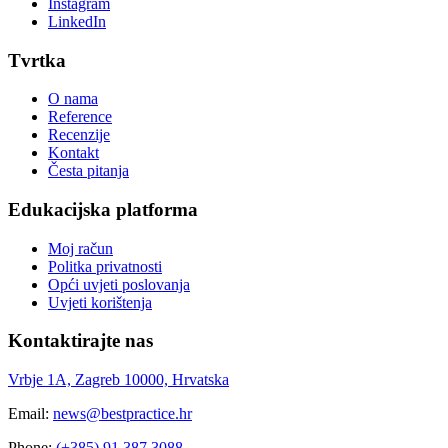
Instagram
LinkedIn
Tvrtka
O nama
Reference
Recenzije
Kontakt
Česta pitanja
Edukacijska platforma
Moj račun
Politka privatnosti
Opći uvjeti poslovanja
Uvjeti korištenja
Kontaktirajte nas
Vrbje 1A, Zagreb 10000, Hrvatska
Email:
news@bestpractice.hr
Phone:
(+385) 91 387 3088