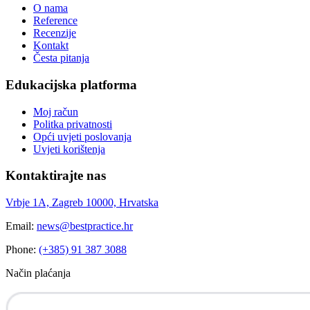
O nama
Reference
Recenzije
Kontakt
Česta pitanja
Edukacijska platforma
Moj račun
Politka privatnosti
Opći uvjeti poslovanja
Uvjeti korištenja
Kontaktirajte nas
Vrbje 1A, Zagreb 10000, Hrvatska
Email:
news@bestpractice.hr
Phone:
(+385) 91 387 3088
Način plaćanja