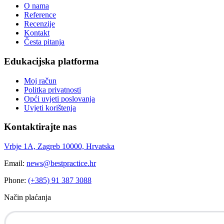
O nama
Reference
Recenzije
Kontakt
Česta pitanja
Edukacijska platforma
Moj račun
Politka privatnosti
Opći uvjeti poslovanja
Uvjeti korištenja
Kontaktirajte nas
Vrbje 1A, Zagreb 10000, Hrvatska
Email:
news@bestpractice.hr
Phone:
(+385) 91 387 3088
Način plaćanja