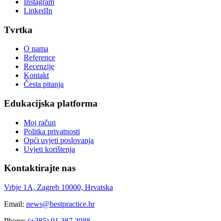
Instagram
LinkedIn
Tvrtka
O nama
Reference
Recenzije
Kontakt
Česta pitanja
Edukacijska platforma
Moj račun
Politka privatnosti
Opći uvjeti poslovanja
Uvjeti korištenja
Kontaktirajte nas
Vrbje 1A, Zagreb 10000, Hrvatska
Email:
news@bestpractice.hr
Phone:
(+385) 91 387 3088