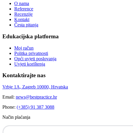
O nama
Reference
Recenzije
Kontakt
Česta pitanja
Edukacijska platforma
Moj račun
Politka privatnosti
Opći uvjeti poslovanja
Uvjeti korištenja
Kontaktirajte nas
Vrbje 1A, Zagreb 10000, Hrvatska
Email:
news@bestpractice.hr
Phone:
(+385) 91 387 3088
Način plaćanja