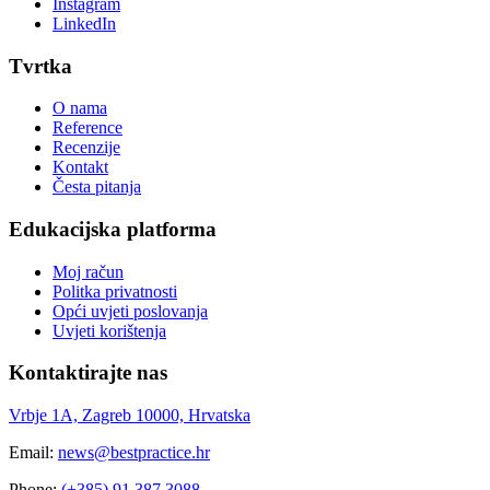
Instagram
LinkedIn
Tvrtka
O nama
Reference
Recenzije
Kontakt
Česta pitanja
Edukacijska platforma
Moj račun
Politka privatnosti
Opći uvjeti poslovanja
Uvjeti korištenja
Kontaktirajte nas
Vrbje 1A, Zagreb 10000, Hrvatska
Email:
news@bestpractice.hr
Phone:
(+385) 91 387 3088