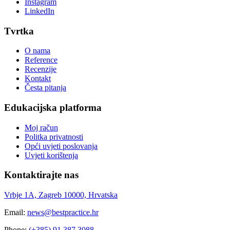
Instagram
LinkedIn
Tvrtka
O nama
Reference
Recenzije
Kontakt
Česta pitanja
Edukacijska platforma
Moj račun
Politka privatnosti
Opći uvjeti poslovanja
Uvjeti korištenja
Kontaktirajte nas
Vrbje 1A, Zagreb 10000, Hrvatska
Email:
news@bestpractice.hr
Phone:
(+385) 91 387 3088