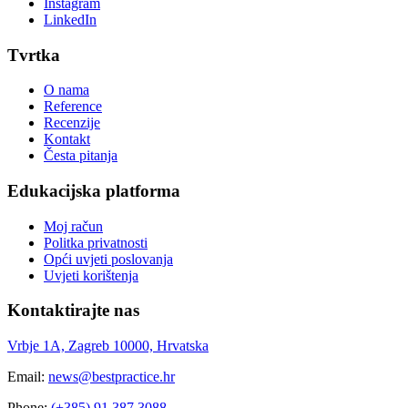
Instagram
LinkedIn
Tvrtka
O nama
Reference
Recenzije
Kontakt
Česta pitanja
Edukacijska platforma
Moj račun
Politka privatnosti
Opći uvjeti poslovanja
Uvjeti korištenja
Kontaktirajte nas
Vrbje 1A, Zagreb 10000, Hrvatska
Email:
news@bestpractice.hr
Phone:
(+385) 91 387 3088