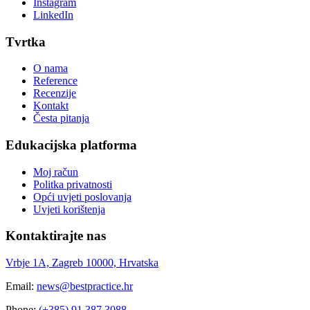
Instagram
LinkedIn
Tvrtka
O nama
Reference
Recenzije
Kontakt
Česta pitanja
Edukacijska platforma
Moj račun
Politka privatnosti
Opći uvjeti poslovanja
Uvjeti korištenja
Kontaktirajte nas
Vrbje 1A, Zagreb 10000, Hrvatska
Email:
news@bestpractice.hr
Phone:
(+385) 91 387 3088