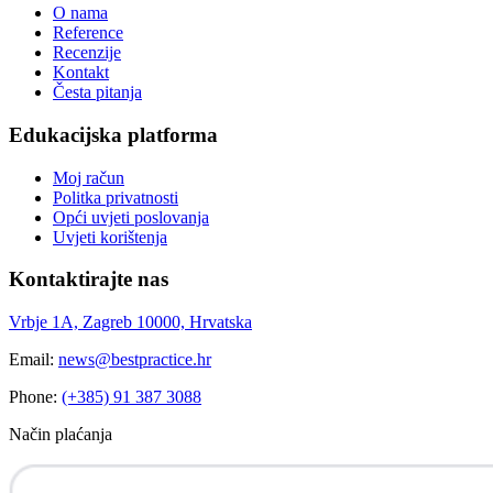
O nama
Reference
Recenzije
Kontakt
Česta pitanja
Edukacijska platforma
Moj račun
Politka privatnosti
Opći uvjeti poslovanja
Uvjeti korištenja
Kontaktirajte nas
Vrbje 1A, Zagreb 10000, Hrvatska
Email:
news@bestpractice.hr
Phone:
(+385) 91 387 3088
Način plaćanja