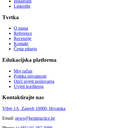
Instagram
LinkedIn
Tvrtka
O nama
Reference
Recenzije
Kontakt
Česta pitanja
Edukacijska platforma
Moj račun
Politka privatnosti
Opći uvjeti poslovanja
Uvjeti korištenja
Kontaktirajte nas
Vrbje 1A, Zagreb 10000, Hrvatska
Email:
news@bestpractice.hr
Phone:
(+385) 91 387 3088