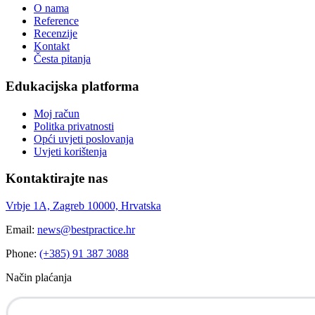
O nama
Reference
Recenzije
Kontakt
Česta pitanja
Edukacijska platforma
Moj račun
Politka privatnosti
Opći uvjeti poslovanja
Uvjeti korištenja
Kontaktirajte nas
Vrbje 1A, Zagreb 10000, Hrvatska
Email:
news@bestpractice.hr
Phone:
(+385) 91 387 3088
Način plaćanja