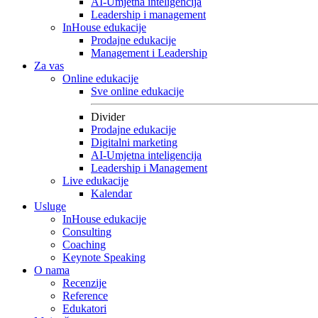
AI-Umjetna inteligencija
Leadership i management
InHouse edukacije
Prodajne edukacije
Management i Leadership
Za vas
Online edukacije
Sve online edukacije
Divider
Prodajne edukacije
Digitalni marketing
AI-Umjetna inteligencija
Leadership i Management
Live edukacije
Kalendar
Usluge
InHouse edukacije
Consulting
Coaching
Keynote Speaking
O nama
Recenzije
Reference
Edukatori