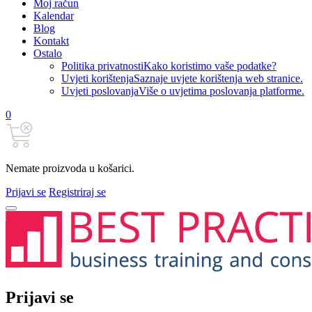
Moj račun
Kalendar
Blog
Kontakt
Ostalo
Politika privatnosti
Kako koristimo vaše podatke?
Uvjeti korištenja
Saznaje uvjete korištenja web stranice.
Uvjeti poslovanja
Više o uvjetima poslovanja platforme.
0
Nemate proizvoda u košarici.
Prijavi se
Registriraj se
Prijavi se