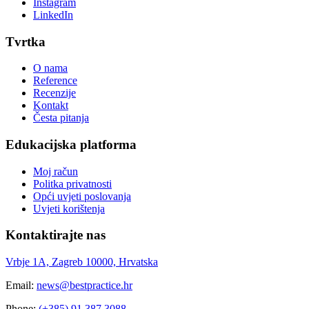
Instagram
LinkedIn
Tvrtka
O nama
Reference
Recenzije
Kontakt
Česta pitanja
Edukacijska platforma
Moj račun
Politka privatnosti
Opći uvjeti poslovanja
Uvjeti korištenja
Kontaktirajte nas
Vrbje 1A, Zagreb 10000, Hrvatska
Email:
news@bestpractice.hr
Phone:
(+385) 91 387 3088