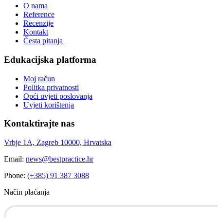
O nama
Reference
Recenzije
Kontakt
Česta pitanja
Edukacijska platforma
Moj račun
Politka privatnosti
Opći uvjeti poslovanja
Uvjeti korištenja
Kontaktirajte nas
Vrbje 1A, Zagreb 10000, Hrvatska
Email:
news@bestpractice.hr
Phone:
(+385) 91 387 3088
Način plaćanja