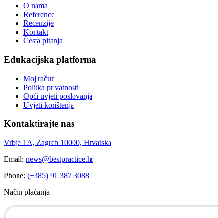
O nama
Reference
Recenzije
Kontakt
Česta pitanja
Edukacijska platforma
Moj račun
Politka privatnosti
Opći uvjeti poslovanja
Uvjeti korištenja
Kontaktirajte nas
Vrbje 1A, Zagreb 10000, Hrvatska
Email:
news@bestpractice.hr
Phone:
(+385) 91 387 3088
Način plaćanja