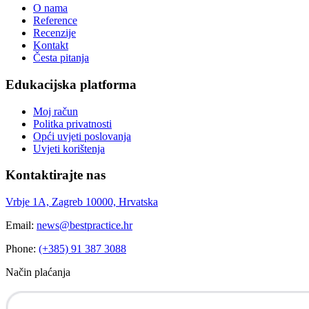
O nama
Reference
Recenzije
Kontakt
Česta pitanja
Edukacijska platforma
Moj račun
Politka privatnosti
Opći uvjeti poslovanja
Uvjeti korištenja
Kontaktirajte nas
Vrbje 1A, Zagreb 10000, Hrvatska
Email:
news@bestpractice.hr
Phone:
(+385) 91 387 3088
Način plaćanja