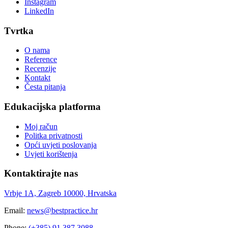
Instagram
LinkedIn
Tvrtka
O nama
Reference
Recenzije
Kontakt
Česta pitanja
Edukacijska platforma
Moj račun
Politka privatnosti
Opći uvjeti poslovanja
Uvjeti korištenja
Kontaktirajte nas
Vrbje 1A, Zagreb 10000, Hrvatska
Email:
news@bestpractice.hr
Phone:
(+385) 91 387 3088