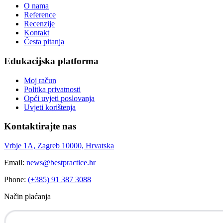
O nama
Reference
Recenzije
Kontakt
Česta pitanja
Edukacijska platforma
Moj račun
Politka privatnosti
Opći uvjeti poslovanja
Uvjeti korištenja
Kontaktirajte nas
Vrbje 1A, Zagreb 10000, Hrvatska
Email:
news@bestpractice.hr
Phone:
(+385) 91 387 3088
Način plaćanja