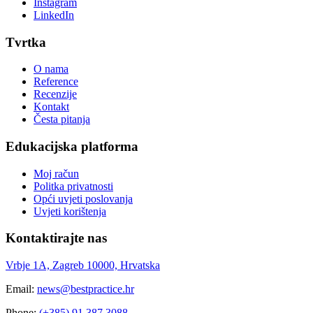
Instagram
LinkedIn
Tvrtka
O nama
Reference
Recenzije
Kontakt
Česta pitanja
Edukacijska platforma
Moj račun
Politka privatnosti
Opći uvjeti poslovanja
Uvjeti korištenja
Kontaktirajte nas
Vrbje 1A, Zagreb 10000, Hrvatska
Email:
news@bestpractice.hr
Phone:
(+385) 91 387 3088