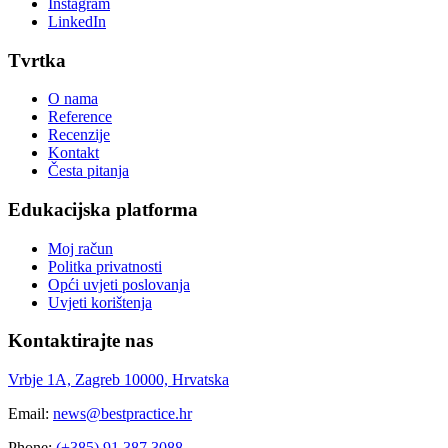
Instagram
LinkedIn
Tvrtka
O nama
Reference
Recenzije
Kontakt
Česta pitanja
Edukacijska platforma
Moj račun
Politka privatnosti
Opći uvjeti poslovanja
Uvjeti korištenja
Kontaktirajte nas
Vrbje 1A, Zagreb 10000, Hrvatska
Email:
news@bestpractice.hr
Phone:
(+385) 91 387 3088