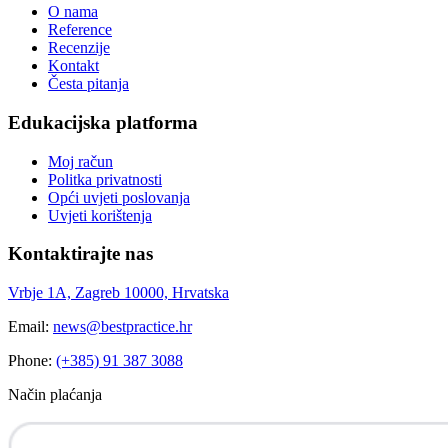
O nama
Reference
Recenzije
Kontakt
Česta pitanja
Edukacijska platforma
Moj račun
Politka privatnosti
Opći uvjeti poslovanja
Uvjeti korištenja
Kontaktirajte nas
Vrbje 1A, Zagreb 10000, Hrvatska
Email:
news@bestpractice.hr
Phone:
(+385) 91 387 3088
Način plaćanja