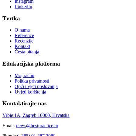
Instagram
LinkedIn
Tvrtka
O nama
Reference
Recenzije
Kontakt
Česta pitanja
Edukacijska platforma
Moj račun
Politka privatnosti
Opći uvjeti poslovanja
Uvjeti korištenja
Kontaktirajte nas
Vrbje 1A, Zagreb 10000, Hrvatska
Email:
news@bestpractice.hr
Phone:
(+385) 91 387 3088