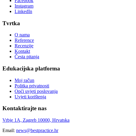
Facebook
Instagram
LinkedIn
Tvrtka
O nama
Reference
Recenzije
Kontakt
Česta pitanja
Edukacijska platforma
Moj račun
Politka privatnosti
Opći uvjeti poslovanja
Uvjeti korištenja
Kontaktirajte nas
Vrbje 1A, Zagreb 10000, Hrvatska
Email:
news@bestpractice.hr