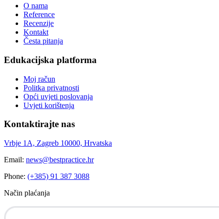
O nama
Reference
Recenzije
Kontakt
Česta pitanja
Edukacijska platforma
Moj račun
Politka privatnosti
Opći uvjeti poslovanja
Uvjeti korištenja
Kontaktirajte nas
Vrbje 1A, Zagreb 10000, Hrvatska
Email:
news@bestpractice.hr
Phone:
(+385) 91 387 3088
Način plaćanja