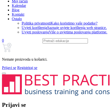
Moj račun
Kalendar
Blog
Kontakt
Ostalo
Politika privatnosti
Kako koristimo vaše podatke?
Uvjeti korištenja
Saznaje uvjete korištenja web stranice.
Uvjeti poslovanja
Više o uvjetima poslovanja platforme.
0
Nemate proizvoda u košarici.
Prijavi se
Registriraj se
Prijavi se