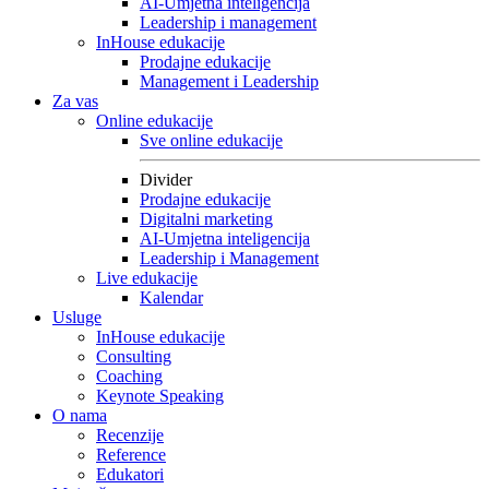
AI-Umjetna inteligencija
Leadership i management
InHouse edukacije
Prodajne edukacije
Management i Leadership
Za vas
Online edukacije
Sve online edukacije
Divider
Prodajne edukacije
Digitalni marketing
AI-Umjetna inteligencija
Leadership i Management
Live edukacije
Kalendar
Usluge
InHouse edukacije
Consulting
Coaching
Keynote Speaking
O nama
Recenzije
Reference
Edukatori