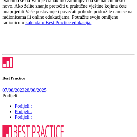
Nadamo se da Vam je članak bio zanimljiv i da ste naučili nešto
novo. Ako želite znanje pretočiti u praktične vještine kojima ćete
unaprijediti Vaše poslovanje i povećati prihode pridružite nam se na
radionicama ili online edukacijama. Potražite svoju omiljenu
radionicu u
kalendaru Best Practice edukacija.
Best Practice
07/08/2023
28/08/2025
Podijeli
Podijeli :
Podijeli :
Podijeli :