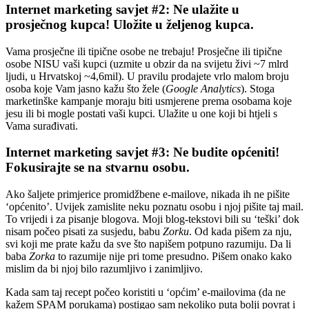
Internet marketing savjet #2: Ne ulažite u
prosječnog kupca! Uložite u željenog kupca.
Vama prosječne ili tipične osobe ne trebaju! Prosječne ili tipične
osobe NISU vaši kupci (uzmite u obzir da na svijetu živi ~7 mlrd
ljudi, u Hrvatskoj ~4,6mil). U pravilu prodajete vrlo malom broju
osoba koje Vam jasno kažu što žele (
Google Analytics
). Stoga
marketinške kampanje moraju biti usmjerene prema osobama koje
jesu ili bi mogle postati vaši kupci. Ulažite u one koji bi htjeli s
Vama surađivati.
Internet marketing savjet #3: Ne budite općeniti!
Fokusirajte se na stvarnu osobu.
Ako šaljete primjerice promidžbene e-mailove, nikada ih ne pišite
‘općenito’. Uvijek zamislite neku poznatu osobu i njoj pišite taj mail.
To vrijedi i za pisanje blogova. Moji blog-tekstovi bili su ‘teški’ dok
nisam počeo pisati za susjedu, babu
Zorku
. Od kada pišem za nju,
svi koji me prate kažu da sve što napišem potpuno razumiju. Da li
baba
Zorka
to razumije nije pri tome presudno. Pišem onako kako
mislim da bi njoj bilo razumljivo i zanimljivo.
Kada sam taj recept počeo koristiti u ‘općim’ e-mailovima (da ne
kažem SPAM porukama) postigao sam nekoliko puta bolji povrat i