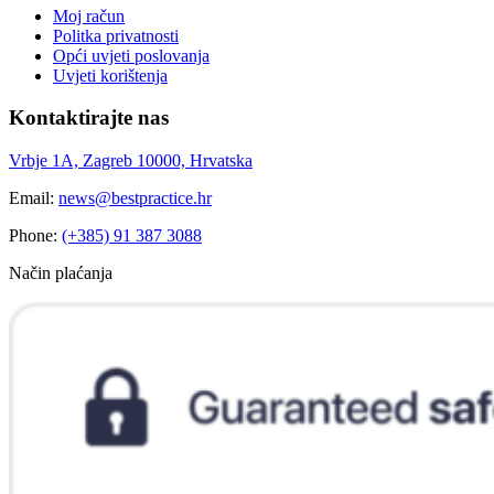
Moj račun
Politka privatnosti
Opći uvjeti poslovanja
Uvjeti korištenja
Kontaktirajte nas
Vrbje 1A, Zagreb 10000, Hrvatska
Email:
news@bestpractice.hr
Phone:
(+385) 91 387 3088
Način plaćanja