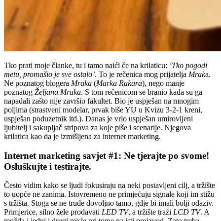
Tko prati moje članke, tu i tamo naići će na krilaticu:
‘Tko pogodi
metu, promašio je sve ostalo’
. To je rečenica mog prijatelja
Mrak
a.
Ne poznatog blogera
Mraka
(
Marka Rakara
), nego manje
poznatog
Željana Mraka
. S tom rečenicom se branio kada su ga
napadali zašto nije završio fakultet. Bio je uspješan na mnogim
poljima (strastveni modelar, prvak biše YU u Kvizu 3-2-1 kreni,
uspješan poduzetnik itd.). Danas je vrlo uspješan umirovljeni
ljubitelj i sakupljač stripova za koje piše i scenarije. Njegova
krilatica kao da je izmišljena za internet marketing.
Internet marketing savjet #1: Ne tjerajte po svome!
Osluškujte i testirajte.
Često vidim kako se ljudi fokusiraju na neki postavljeni cilj, a tržište
to uopće ne zanima. Istovremeno ne primjećuju signale koji im stižu
s tržišta. Stoga se ne trude dovoljno tamo, gdje bi imali bolji odaziv.
Primjerice, silno žele prodavati
LED TV
, a tržište traži
LCD TV
. A
možda i jedni i drugi misle pri tome na isti proizvod. Zato treba