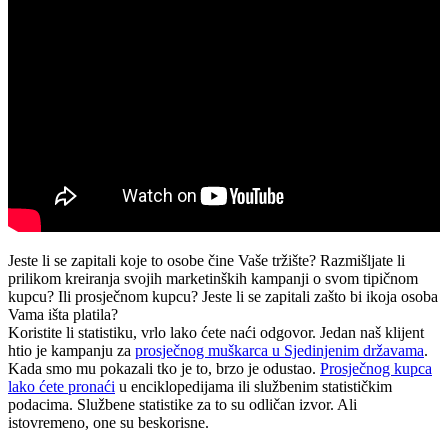
Jeste li se zapitali koje to osobe čine Vaše tržište? Razmišljate li
prilikom kreiranja svojih marketinških kampanji o svom tipičnom
kupcu? Ili prosječnom kupcu? Jeste li se zapitali zašto bi ikoja osoba
Vama išta platila?
Koristite li statistiku, vrlo lako ćete naći odgovor. Jedan naš klijent
htio je kampanju za
prosječnog muškarca u Sjedinjenim državama
.
Kada smo mu pokazali tko je to, brzo je odustao.
Prosječnog kupca
lako ćete pronaći
u enciklopedijama ili službenim statističkim
podacima. Službene statistike za to su odličan izvor. Ali
istovremeno, one su beskorisne.