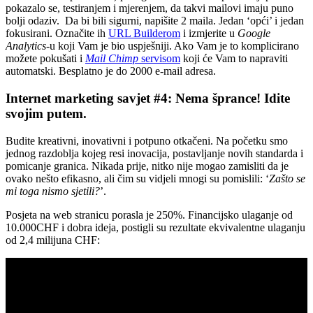
pokazalo se, testiranjem i mjerenjem, da takvi mailovi imaju puno
bolji odaziv. Da bi bili sigurni, napišite 2 maila. Jedan ‘opći’ i jedan
fokusirani. Označite ih
URL Builderom
i izmjerite u
Google
Analytics-
u koji Vam je bio uspješniji. Ako Vam je to komplicirano
možete pokušati i
Mail Chimp
servisom
koji će Vam to napraviti
automatski. Besplatno je do 2000 e-mail adresa.
Internet marketing savjet #4: Nema šprance! Idite
svojim putem.
Budite kreativni, inovativni i potpuno otkačeni. Na početku smo
jednog razdoblja kojeg resi inovacija, postavljanje novih standarda i
pomicanje granica. Nikada prije, nitko nije mogao zamisliti da je
ovako nešto efikasno, ali čim su vidjeli mnogi su pomislili: ‘
Zašto se
mi toga nismo sjetili?
’.
Posjeta na web stranicu porasla je 250%. Financijsko ulaganje od
10.000CHF i dobra ideja, postigli su rezultate ekvivalentne ulaganju
od 2,4 milijuna CHF: