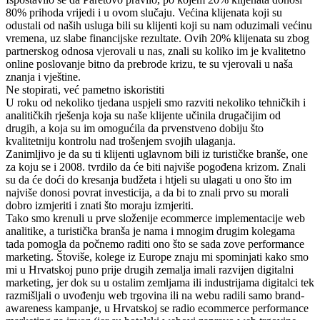
80% prihoda vrijedi i u ovom slučaju. Većina klijenata koji su
odustali od naših usluga bili su klijenti koji su nam oduzimali većinu
vremena, uz slabe financijske rezultate. Ovih 20% klijenata su zbog
partnerskog odnosa vjerovali u nas, znali su koliko im je kvalitetno
online poslovanje bitno da prebrode krizu, te su vjerovali u naša
znanja i vještine.
Ne stopirati, već pametno iskoristiti
U roku od nekoliko tjedana uspjeli smo razviti nekoliko tehničkih i
analitičkih rješenja koja su naše klijente učinila drugačijim od
drugih, a koja su im omogućila da prvenstveno dobiju što
kvalitetniju kontrolu nad trošenjem svojih ulaganja.
Zanimljivo je da su ti klijenti uglavnom bili iz turističke branše, one
za koju se i 2008. tvrdilo da će biti najviše pogođena krizom. Znali
su da će doći do kresanja budžeta i htjeli su ulagati u ono što im
najviše donosi povrat investicija, a da bi to znali prvo su morali
dobro izmjeriti i znati što moraju izmjeriti.
Tako smo krenuli u prve složenije ecommerce implementacije web
analitike, a turistička branša je nama i mnogim drugim kolegama
tada pomogla da počnemo raditi ono što se sada zove performance
marketing. Štoviše, kolege iz Europe znaju mi spominjati kako smo
mi u Hrvatskoj puno prije drugih zemalja imali razvijen digitalni
marketing, jer dok su u ostalim zemljama ili industrijama digitalci tek
razmišljali o uvođenju web trgovina ili na webu radili samo brand-
awareness kampanje, u Hrvatskoj se radio ecommerce performance