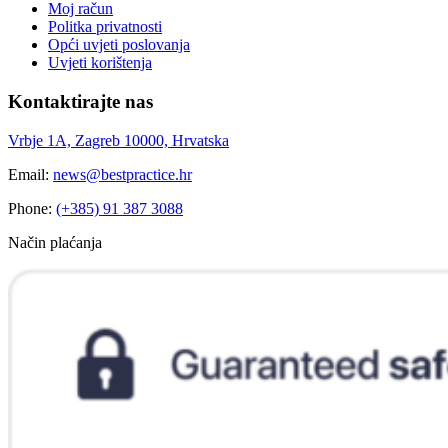
Moj račun
Politka privatnosti
Opći uvjeti poslovanja
Uvjeti korištenja
Kontaktirajte nas
Vrbje 1A, Zagreb 10000, Hrvatska
Email:
news@bestpractice.hr
Phone:
(+385) 91 387 3088
Način plaćanja