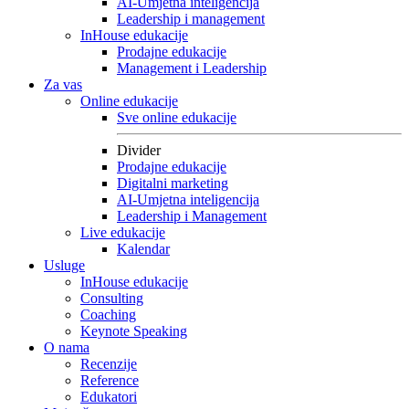
AI-Umjetna inteligencija
Leadership i management
InHouse edukacije
Prodajne edukacije
Management i Leadership
Za vas
Online edukacije
Sve online edukacije
Divider
Prodajne edukacije
Digitalni marketing
AI-Umjetna inteligencija
Leadership i Management
Live edukacije
Kalendar
Usluge
InHouse edukacije
Consulting
Coaching
Keynote Speaking
O nama
Recenzije
Reference
Edukatori