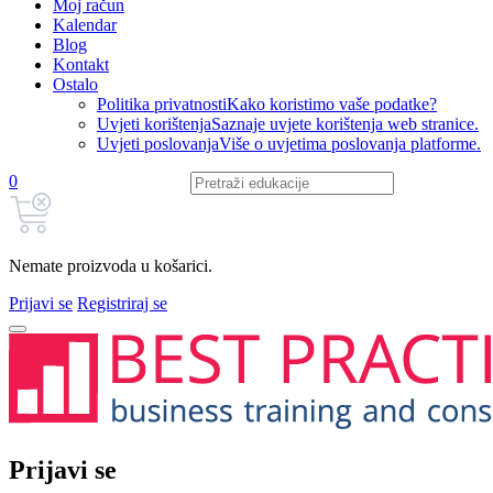
Moj račun
Kalendar
Blog
Kontakt
Ostalo
Politika privatnosti
Kako koristimo vaše podatke?
Uvjeti korištenja
Saznaje uvjete korištenja web stranice.
Uvjeti poslovanja
Više o uvjetima poslovanja platforme.
0
Nemate proizvoda u košarici.
Prijavi se
Registriraj se
Prijavi se