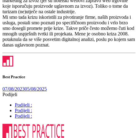
marketing za izvoz (jer su hotelski webovi zapravo web trgovine
koje isporučuju proizvode uglavnom za izvoz). Toliko o tome da
turizam (ne)utječe na ostale industrije.
Mi smo tada krizu iskoristili za pivotiranje firme, naših proizvoda i
usluga, postali smo poznati po specifičnom proizvodu i vrlo brzo
smo dosegli promete prije krize. Takve priče često možemo čuti kod
mnogih uspješnih tvrtki ili projekata. Mene je osobno kriza 2008.
potaknula da se više posvetim digitalnoj analizi, poslu po kojem sam
danas uglavnom poznat.
Best Practice
07/08/2023
05/08/2025
Podijeli
Podijeli :
Podijeli :
Podijeli :