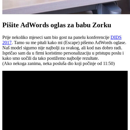
Pišite AdWords oglas za babu Zorku
Prije nekoliko mjeseci sam bio gost na panelu konferencije
DIDS
2017
. Tamo su me pitali kako mi (Escape) pišemo AdWords oglase.
Naš model sigurno nije najbolji za svakog, ali kod nas dobro radi.
Ispričao sam da u firmi koristimo personalizaciju u pristupu poslu i
kako smo uočili da tako postižemo najbolje rezultate.
(Ako nekoga zanima, neka posluša dio koji počinje od 11:50)