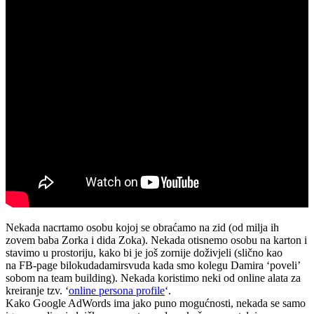
Nekada nacrtamo osobu kojoj se obraćamo na zid (od milja ih
zovem baba Zorka i dida Zoka). Nekada otisnemo osobu na karton i
stavimo u prostoriju, kako bi je još zornije doživjeli (slično kao
na FB-page bilokudadamirsvuda kada smo kolegu Damira ‘poveli’
sobom na team building). Nekada koristimo neki od online alata za
kreiranje tzv. ‘
online persona profile
‘.
Kako Google AdWords ima jako puno mogućnosti, nekada se samo