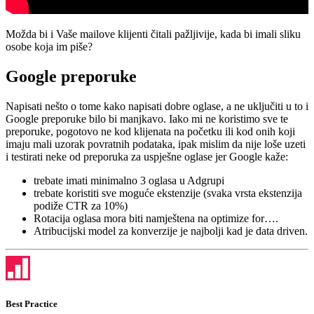
Možda bi i Vaše mailove klijenti čitali pažljivije, kada bi imali sliku
osobe koja im piše?
Google preporuke
Napisati nešto o tome kako napisati dobre oglase, a ne uključiti u to i
Google preporuke bilo bi manjkavo. Iako mi ne koristimo sve te
preporuke, pogotovo ne kod klijenata na početku ili kod onih koji
imaju mali uzorak povratnih podataka, ipak mislim da nije loše uzeti
i testirati neke od preporuka za uspješne oglase jer Google kaže:
trebate imati minimalno 3 oglasa u Adgrupi
trebate koristiti sve moguće ekstenzije (svaka vrsta ekstenzija
podiže CTR za 10%)
Rotacija oglasa mora biti namještena na optimize for….
Atribucijski model za konverzije je najbolji kad je data driven.
Best Practice