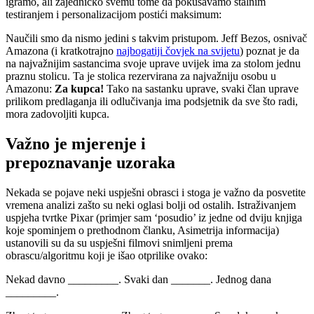
igramo, ali zajedničko svemu tome da pokušavamo stalnim
testiranjem i personalizacijom postići maksimum:
Naučili smo da nismo jedini s takvim pristupom. Jeff Bezos, osnivač
Amazona (i kratkotrajno
najbogatiji čovjek na svijetu
) poznat je da
na najvažnijim sastancima svoje uprave uvijek ima za stolom jednu
praznu stolicu. Ta je stolica rezervirana za najvažniju osobu u
Amazonu:
Za kupca!
Tako na sastanku uprave, svaki član uprave
prilikom predlaganja ili odlučivanja ima podsjetnik da sve što radi,
mora zadovoljiti kupca.
Važno je mjerenje i
prepoznavanje uzoraka
Nekada se pojave neki uspješni obrasci i stoga je važno da posvetite
vremena analizi zašto su neki oglasi bolji od ostalih. Istraživanjem
uspjeha tvrtke Pixar (primjer sam ‘posudio’ iz jedne od dviju knjiga
koje spominjem o prethodnom članku, Asimetrija informacija)
ustanovili su da su uspješni filmovi snimljeni prema
obrascu/algoritmu koji je išao otprilike ovako:
Nekad davno _________. Svaki dan _______. Jednog dana
_________.