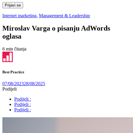
Prijavi se
Internet marketing
,
Management & Leadership
Miroslav Varga o pisanju AdWords
oglasa
6 min čitanja
Best Practice
07/08/2023
28/08/2025
Podijeli
Podijeli :
Podijeli :
Podijeli :