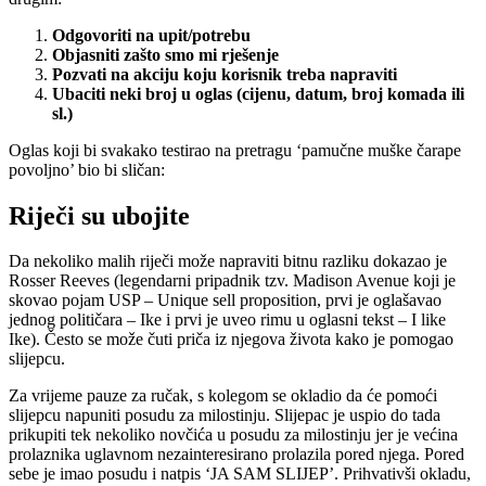
Odgovoriti na upit/potrebu
Objasniti zašto smo mi rješenje
Pozvati na akciju koju korisnik treba napraviti
Ubaciti neki broj u oglas (cijenu, datum, broj komada ili
sl.)
Oglas koji bi svakako testirao na pretragu ‘pamučne muške čarape
povoljno’ bio bi sličan:
Riječi su ubojite
Da nekoliko malih riječi može napraviti bitnu razliku dokazao je
Rosser Reeves (legendarni pripadnik tzv. Madison Avenue koji je
skovao pojam USP – Unique sell proposition, prvi je oglašavao
jednog političara – Ike i prvi je uveo rimu u oglasni tekst – I like
Ike). Često se može čuti priča iz njegova života kako je pomogao
slijepcu.
Za vrijeme pauze za ručak, s kolegom se okladio da će pomoći
slijepcu napuniti posudu za milostinju. Slijepac je uspio do tada
prikupiti tek nekoliko novčića u posudu za milostinju jer je većina
prolaznika uglavnom nezainteresirano prolazila pored njega. Pored
sebe je imao posudu i natpis ‘JA SAM SLIJEP’. Prihvativši okladu,