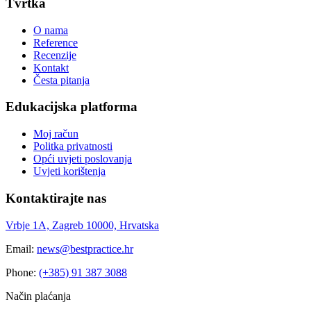
Tvrtka
O nama
Reference
Recenzije
Kontakt
Česta pitanja
Edukacijska platforma
Moj račun
Politka privatnosti
Opći uvjeti poslovanja
Uvjeti korištenja
Kontaktirajte nas
Vrbje 1A, Zagreb 10000, Hrvatska
Email:
news@bestpractice.hr
Phone:
(+385) 91 387 3088
Način plaćanja