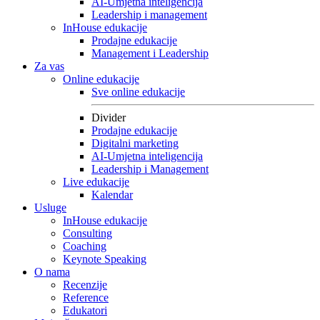
AI-Umjetna inteligencija
Leadership i management
InHouse edukacije
Prodajne edukacije
Management i Leadership
Za vas
Online edukacije
Sve online edukacije
Divider
Prodajne edukacije
Digitalni marketing
AI-Umjetna inteligencija
Leadership i Management
Live edukacije
Kalendar
Usluge
InHouse edukacije
Consulting
Coaching
Keynote Speaking
O nama
Recenzije
Reference
Edukatori