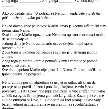
Zbog toga ___________. Zbog toga _______. Sve dok napokon
______.
Ako pogledate film ” U potrazi za Nemom” onda ćete vidjeti da
priča može biti ovako posložena:
Nekad davno živio je udovac Marlin. Imao je veoma zaštitnički stav
prema sinu Nemu.
Svaki dan je Marlin upozoravao Nema na opasnosti oceana i molio
da se ne udaljava.
Jednog dana je Nemo zanemario očeve savjete i otplivao na
otvoreno more.
Zbog toga je ulovljen od ronioca i završio je u akvariju jednog
zubara.
Zbog toga je Marlin krenuo pomoći Nemu i zamolio je pomoć
morskih stvorenja.
Sve dok napokon Marlin nije pronašao Nema. Oba su naučila da
ljubav počiva na povjerenju.
Ne tvrdim da postoji algoritam za uspješan oglas, ali znam da
postoje neka pravila / uzorci ponašanja kojima se vrlo često
povećava CTR i Conv. rate (npr. znatiželja je vrlo snažan motivator
za klik na oglas ili namjerna gramatička greška). Razumjet ćete me
ako ne otkrijem baš sve, ali vidio sam da kod pisanja oglasa valja
barem jednog napisati prema ovim pravilima i sučeliti/testirati s
drugim: