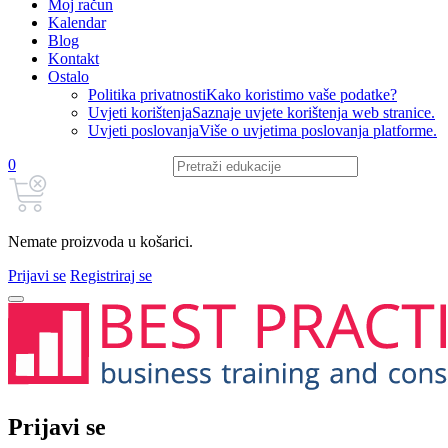
Moj račun
Kalendar
Blog
Kontakt
Ostalo
Politika privatnosti
Kako koristimo vaše podatke?
Uvjeti korištenja
Saznaje uvjete korištenja web stranice.
Uvjeti poslovanja
Više o uvjetima poslovanja platforme.
0
Nemate proizvoda u košarici.
Prijavi se
Registriraj se
Prijavi se