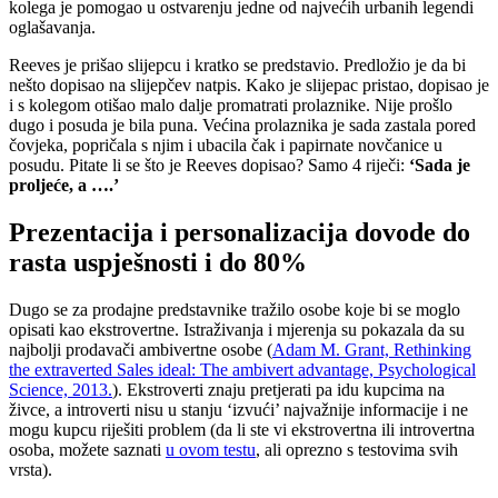
kolega je pomogao u ostvarenju jedne od najvećih urbanih legendi
oglašavanja.
Reeves je prišao slijepcu i kratko se predstavio. Predložio je da bi
nešto dopisao na slijepčev natpis. Kako je slijepac pristao, dopisao je
i s kolegom otišao malo dalje promatrati prolaznike. Nije prošlo
dugo i posuda je bila puna. Većina prolaznika je sada zastala pored
čovjeka, popričala s njim i ubacila čak i papirnate novčanice u
posudu. Pitate li se što je Reeves dopisao? Samo 4 riječi:
‘Sada je
proljeće, a ….’
Prezentacija i personalizacija dovode do
rasta uspješnosti i do 80%
Dugo se za prodajne predstavnike tražilo osobe koje bi se moglo
opisati kao ekstrovertne. Istraživanja i mjerenja su pokazala da su
najbolji prodavači ambivertne osobe (
Adam M. Grant, Rethinking
the extraverted Sales ideal: The ambivert advantage, Psychological
Science, 2013.
). Ekstroverti znaju pretjerati pa idu kupcima na
živce, a introverti nisu u stanju ‘izvući’ najvažnije informacije i ne
mogu kupcu riješiti problem (da li ste vi ekstrovertna ili introvertna
osoba, možete saznati
u ovom testu
, ali oprezno s testovima svih
vrsta).