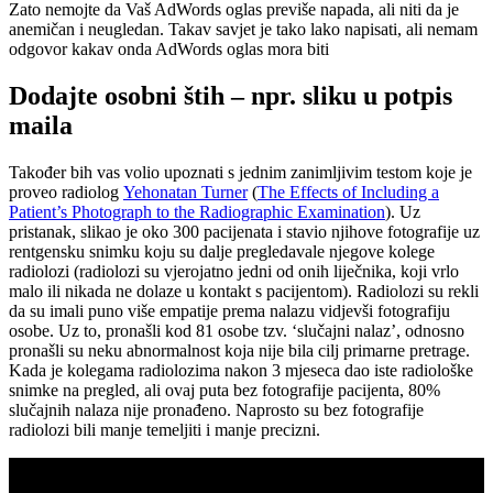
Zato nemojte da Vaš AdWords oglas previše napada, ali niti da je
anemičan i neugledan. Takav savjet je tako lako napisati, ali nemam
odgovor kakav onda AdWords oglas mora biti
Dodajte osobni štih – npr. sliku u potpis
maila
Također bih vas volio upoznati s jednim zanimljivim testom koje je
proveo radiolog
Yehonatan Turner
(
The Effects of Including a
Patient’s Photograph to the Radiographic Examination
). Uz
pristanak, slikao je oko 300 pacijenata i stavio njihove fotografije uz
rentgensku snimku koju su dalje pregledavale njegove kolege
radiolozi (radiolozi su vjerojatno jedni od onih liječnika, koji vrlo
malo ili nikada ne dolaze u kontakt s pacijentom). Radiolozi su rekli
da su imali puno više empatije prema nalazu vidjevši fotografiju
osobe. Uz to, pronašli kod 81 osobe tzv. ‘slučajni nalaz’, odnosno
pronašli su neku abnormalnost koja nije bila cilj primarne pretrage.
Kada je kolegama radiolozima nakon 3 mjeseca dao iste radiološke
snimke na pregled, ali ovaj puta bez fotografije pacijenta, 80%
slučajnih nalaza nije pronađeno. Naprosto su bez fotografije
radiolozi bili manje temeljiti i manje precizni.