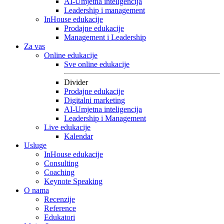
AI-Umjetna inteligencija
Leadership i management
InHouse edukacije
Prodajne edukacije
Management i Leadership
Za vas
Online edukacije
Sve online edukacije
Divider
Prodajne edukacije
Digitalni marketing
AI-Umjetna inteligencija
Leadership i Management
Live edukacije
Kalendar
Usluge
InHouse edukacije
Consulting
Coaching
Keynote Speaking
O nama
Recenzije
Reference
Edukatori