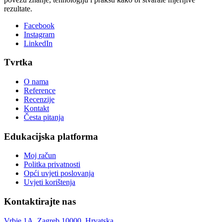
rezultate.
Facebook
Instagram
LinkedIn
Tvrtka
O nama
Reference
Recenzije
Kontakt
Česta pitanja
Edukacijska platforma
Moj račun
Politka privatnosti
Opći uvjeti poslovanja
Uvjeti korištenja
Kontaktirajte nas
Vrbje 1A, Zagreb 10000, Hrvatska