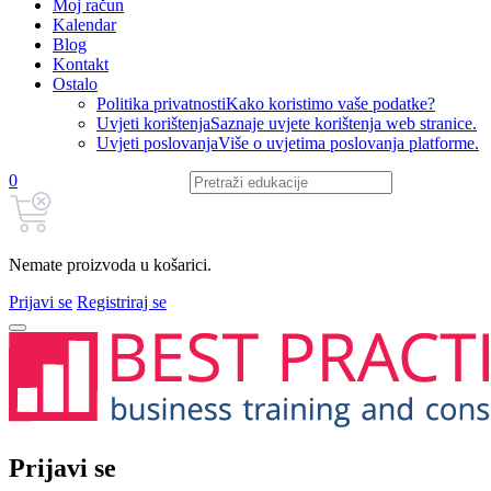
Moj račun
Kalendar
Blog
Kontakt
Ostalo
Politika privatnosti
Kako koristimo vaše podatke?
Uvjeti korištenja
Saznaje uvjete korištenja web stranice.
Uvjeti poslovanja
Više o uvjetima poslovanja platforme.
0
Nemate proizvoda u košarici.
Prijavi se
Registriraj se
Prijavi se