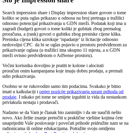
Što je Impression share
Search impression share i Display impression share govore o tome
koliko se puta oglas prikazao u odnosu na broj pretraga u tražilici
odnosno potencijal prikazivanja u GDN mreži. Podatak koji ima u
zagradi (budget) govori o tome koliki je gubitak zbog premalog
proračuna, a (rank) govori o gubitku zbog preniske cijene klika.
Preniska cijena klika uzrokuje ‘ispadanje’ iz licitacije odnosno
nedovoljni CPC da bi se oglas pojavio u prostoru predviđenom za
prikazivanje oglasa (u tražilici ima ukupno 11 mjesta, a u GDN
mreži ovisno predviđenom o AdSense prostoru).
Većini korisnika dovoljno je pratiti te kolone i alocirati
proračun onim kampanjama koje imaju dobru prodaju, a premali
udio prikazivanja.
Osobno se ne rukovodim samo tim podacima. Svakako je bitno
imati u kalkulaciji i
omjer pozicije prikazivanja spram prihoda od
prodaje
. I nikako pri tome ne smijete izgubiti iz vida da nestankom
privlakuša nestaju i prodavači.
Nadamo se da Vam je članak bio zanimljiv i da ste naučili nešto
novo. Ako želite znanje pretočiti u praktične vještine kojima ćete
unaprijediti Vaše poslovanje i povećati prihode pridružite nam se na
radionicama ili online edukacijama. Potražite svoju omiljenu