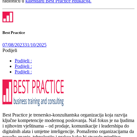
radionicu u
kalendaru Best Practice edukacija.
Best Practice
07/08/2023
31/10/2025
Podijeli
Podijeli :
Podijeli :
Podijeli :
Best Practice je trenersko-konzultantska organizacija koja razvija
ključne kompetencije modernog poslovanja. Naš fokus je na ljudima
i njihovim vještinama – od prodaje, komunikacije i leadershipa do
digitalnih alata i umjetne inteligencije. Pomažemo organizacijama da
povežu znanje, tehnologiju i praksu kako bi stvarale mjerljive