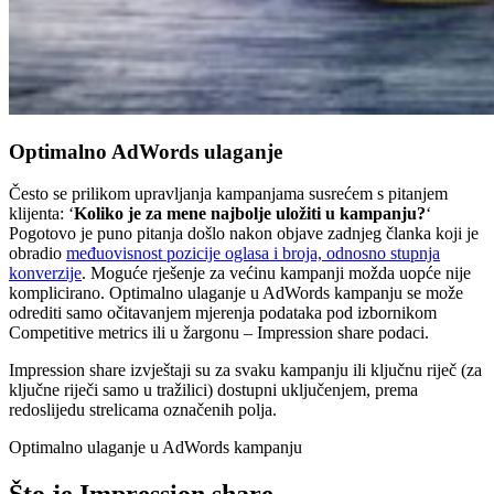
Optimalno AdWords ulaganje
Često se prilikom upravljanja kampanjama susrećem s pitanjem
klijenta: ‘
Koliko je za mene najbolje uložiti u kampanju?
‘
Pogotovo je puno pitanja došlo nakon objave zadnjeg članka koji je
obradio
međuovisnost pozicije oglasa i broja, odnosno stupnja
konverzije
. Moguće rješenje za većinu kampanji možda uopće nije
komplicirano. Optimalno ulaganje u AdWords kampanju se može
odrediti samo očitavanjem mjerenja podataka pod izbornikom
Competitive metrics ili u žargonu – Impression share podaci.
Impression share izvještaji su za svaku kampanju ili ključnu riječ (za
ključne riječi samo u tražilici) dostupni uključenjem, prema
redoslijedu strelicama označenih polja.
Optimalno ulaganje u AdWords kampanju