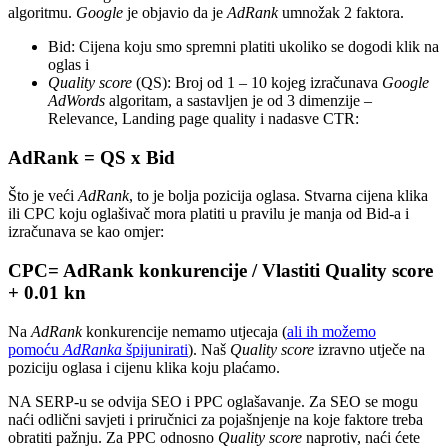
algoritmu.
Google
je objavio da je
AdRank
umnožak 2 faktora.
Bid: Cijena koju smo spremni platiti ukoliko se dogodi klik na
oglas i
Quality score
(QS): Broj od 1 – 10 kojeg izračunava
Google
AdWords
algoritam, a sastavljen je od 3 dimenzije –
Relevance, Landing page quality i nadasve CTR:
AdRank = QS x Bid
Što je veći
AdRank
, to je bolja pozicija oglasa. Stvarna cijena klika
ili CPC koju oglašivač mora platiti u pravilu je manja od Bid-a i
izračunava se kao omjer:
CPC= AdRank konkurencije / Vlastiti Quality score
+ 0.01 kn
Na
AdRank
konkurencije nemamo utjecaja (
ali ih možemo
pomoću
AdRanka
špijunirati
). Naš
Quality score
izravno utječe na
poziciju oglasa i cijenu klika koju plaćamo.
NA SERP-u se odvija SEO i PPC oglašavanje. Za SEO se mogu
naći odlični savjeti i priručnici za pojašnjenje na koje faktore treba
obratiti pažnju. Za PPC odnosno
Quality score
naprotiv, naći ćete