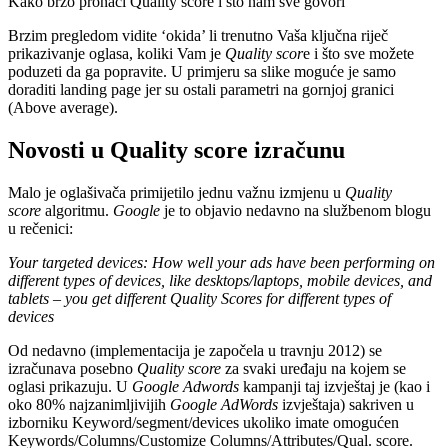
Kako brzo pronaći Quality score i što nam sve govori
Brzim pregledom vidite ‘okida’ li trenutno Vaša ključna riječ
prikazivanje oglasa, koliki Vam je
Quality scor
e i što sve možete
poduzeti da ga popravite. U primjeru sa slike moguće je samo
doraditi landing page jer su ostali parametri na gornjoj granici
(Above average).
Novosti u Quality score izračunu
Malo je oglašivača primijetilo jednu važnu izmjenu u
Quality
score
algoritmu.
Google
je to objavio nedavno na službenom blogu
u rečenici:
Your targeted devices: How well your ads have been performing on
different types of devices, like desktops/laptops, mobile devices, and
tablets – you get different Quality Scores for different types of
devices
Od nedavno (implementacija je započela u travnju 2012) se
izračunava posebno
Quality score
za svaki uređaju na kojem se
oglasi prikazuju. U
Google Adwords
kampanji taj izvještaj je (kao i
oko 80% najzanimljivijih
Google AdWords
izvještaja) sakriven u
izborniku Keyword/segment/devices ukoliko imate omogućen
Keywords/Columns/Customize Columns/Attributes/Qual. score.