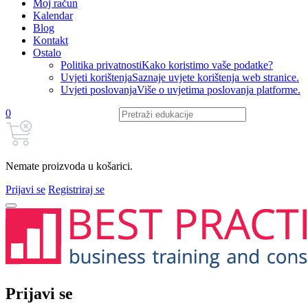
Moj račun
Kalendar
Blog
Kontakt
Ostalo
Politika privatnosti
Kako koristimo vaše podatke?
Uvjeti korištenja
Saznaje uvjete korištenja web stranice.
Uvjeti poslovanja
Više o uvjetima poslovanja platforme.
0
Nemate proizvoda u košarici.
Prijavi se
Registriraj se
Prijavi se