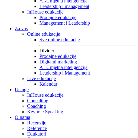
AI-Umjetna inteligencija
Leadership i management
InHouse edukacije
Prodajne edukacije
Management i Leadership
Za vas
Online edukacije
Sve online edukacije
Divider
Prodajne edukacije
Digitalni marketing
AI-Umjetna inteligencija
Leadership i Management
Live edukacije
Kalendar
Usluge
InHouse edukacije
Consulting
Coaching
Keynote Speaking
O nama
Recenzije
Reference
Edukatori