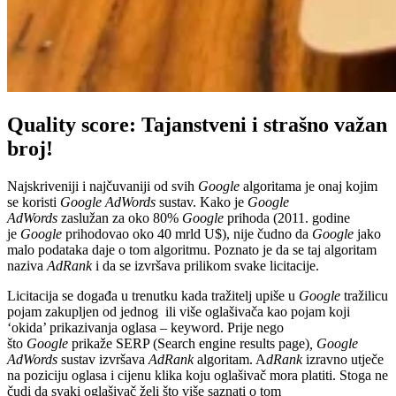
Quality score: Tajanstveni i strašno važan
broj!
Najskriveniji i najčuvaniji od svih
Google
algoritama je onaj kojim
se koristi
Google AdWords
sustav. Kako je
Google
AdWords
zaslužan za oko 80%
Google
prihoda (2011. godine
je
Google
prihodovao oko 40 mrld U$), nije čudno da
Google
jako
malo podataka daje o tom algoritmu. Poznato je da se taj algoritam
naziva
AdRank
i da se izvršava prilikom svake licitacije.
Licitacija se događa u trenutku kada tražitelj upiše u
Google
tražilicu
pojam zakupljen od jednog ili više oglašivača kao pojam koji
‘okida’ prikazivanja oglasa – keyword. Prije nego
što
Google
prikaže SERP (Search engine results page)
, Google
AdWords
sustav izvršava
AdRank
algoritam. A
dRank
izravno utječe
na poziciju oglasa i cijenu klika koju oglašivač mora platiti. Stoga ne
čudi da svaki oglašivač želi što više saznati o tom