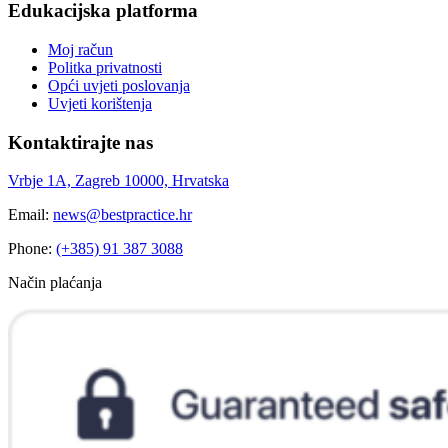
Edukacijska platforma
Moj račun
Politka privatnosti
Opći uvjeti poslovanja
Uvjeti korištenja
Kontaktirajte nas
Vrbje 1A, Zagreb 10000, Hrvatska
Email:
news@bestpractice.hr
Phone:
(+385) 91 387 3088
Način plaćanja