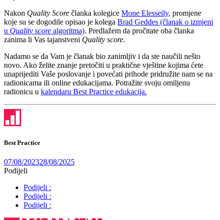
Nakon
Quality Score
članka kolegice
Mone Elesseily
, promjene
koje su se dogodile opisao je kolega
Brad Geddes (članak o izmjeni
u
Quality score
algoritma)
. Predlažem da pročitate oba članka
zanima li Vas tajanstveni
Quality score
.
Nadamo se da Vam je članak bio zanimljiv i da ste naučili nešto
novo. Ako želite znanje pretočiti u praktične vještine kojima ćete
unaprijediti Vaše poslovanje i povećati prihode pridružite nam se na
radionicama ili online edukacijama. Potražite svoju omiljenu
radionicu u
kalendaru Best Practice edukacija.
Best Practice
07/08/2023
28/08/2025
Podijeli
Podijeli :
Podijeli :
Podijeli :