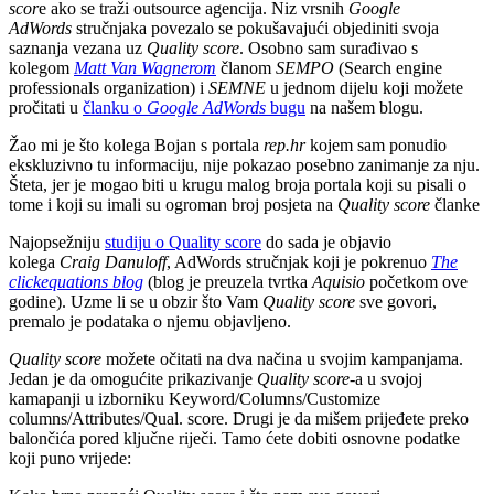
scor
e ako se traži outsource agencija. Niz vrsnih
Google
AdWords
stručnjaka povezalo se pokušavajući objediniti svoja
saznanja vezana uz
Quality score
. Osobno sam surađivao s
kolegom
Matt Van Wagnerom
članom
SEMPO
(Search engine
professionals organization) i
SEMNE
u jednom dijelu koji možete
pročitati u
članku o
Google AdWords
bugu
na našem blogu.
Žao mi je što kolega Bojan s portala
rep.hr
kojem sam ponudio
ekskluzivno tu informaciju, nije pokazao posebno zanimanje za nju.
Šteta, jer je mogao biti u krugu malog broja portala koji su pisali o
tome i koji su imali su ogroman broj posjeta na
Quality score
članke
Najopsežniju
studiju o Quality score
do sada je objavio
kolega
Craig Danuloff
, AdWords stručnjak koji je pokrenuo
The
clickequations blog
(blog je preuzela tvrtka
Aquisio
početkom ove
godine). Uzme li se u obzir što Vam
Quality score
sve govori,
premalo je podataka o njemu objavljeno.
Quality score
možete očitati na dva načina u svojim kampanjama.
Jedan je da omogućite prikazivanje
Quality score
-a u svojoj
kamapanji u izborniku Keyword/Columns/Customize
columns/Attributes/Qual. score. Drugi je da mišem prijeđete preko
balončića pored ključne riječi. Tamo ćete dobiti osnovne podatke
koji puno vrijede: