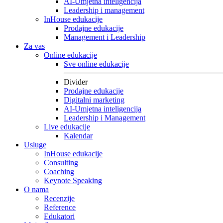
AI-Umjetna inteligencija
Leadership i management
InHouse edukacije
Prodajne edukacije
Management i Leadership
Za vas
Online edukacije
Sve online edukacije
Divider
Prodajne edukacije
Digitalni marketing
AI-Umjetna inteligencija
Leadership i Management
Live edukacije
Kalendar
Usluge
InHouse edukacije
Consulting
Coaching
Keynote Speaking
O nama
Recenzije
Reference
Edukatori