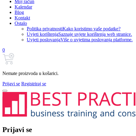
Moj račun
Kalendar
Blog
Kontakt
Ostalo
Politika privatnosti
Kako koristimo vaše podatke?
Uvjeti korištenja
Saznaje uvjete korištenja web stranice.
Uvjeti poslovanja
Više o uvjetima poslovanja platforme.
0
Nemate proizvoda u košarici.
Prijavi se
Registriraj se
Prijavi se