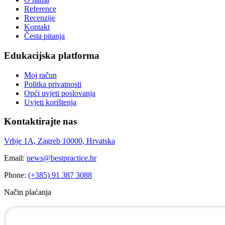
Reference
Recenzije
Kontakt
Česta pitanja
Edukacijska platforma
Moj račun
Politka privatnosti
Opći uvjeti poslovanja
Uvjeti korištenja
Kontaktirajte nas
Vrbje 1A, Zagreb 10000, Hrvatska
Email:
news@bestpractice.hr
Phone:
(+385) 91 387 3088
Način plaćanja