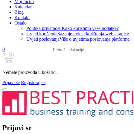
Moj račun
Kalendar
Blog
Kontakt
Ostalo
Politika privatnosti
Kako koristimo vaše podatke?
Uvjeti korištenja
Saznaje uvjete korištenja web stranice.
Uvjeti poslovanja
Više o uvjetima poslovanja platforme.
0
Nemate proizvoda u košarici.
Prijavi se
Registriraj se
Prijavi se