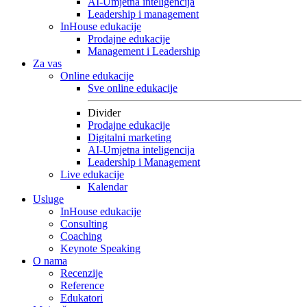
AI-Umjetna inteligencija
Leadership i management
InHouse edukacije
Prodajne edukacije
Management i Leadership
Za vas
Online edukacije
Sve online edukacije
Divider
Prodajne edukacije
Digitalni marketing
AI-Umjetna inteligencija
Leadership i Management
Live edukacije
Kalendar
Usluge
InHouse edukacije
Consulting
Coaching
Keynote Speaking
O nama
Recenzije
Reference
Edukatori