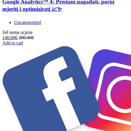
Google Analytics™ 4: Prestani nagađati, počni
mjeriti i optimizirati 📈✨
Uncategorized
Još nema ocjena
140.00
€
200.00
€
Add to cart