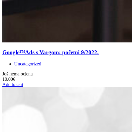
Google™Ads s Vargom: početni 9/2022.
Uncategorized
Još nema ocjena
10.00
€
Add to cart