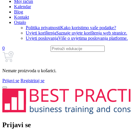
Moj račun
Kalendar
Blog
Kontakt
Ostalo
Politika privatnosti
Kako koristimo vaše podatke?
Uvjeti korištenja
Saznaje uvjete korištenja web stranice.
Uvjeti poslovanja
Više o uvjetima poslovanja platforme.
0
Nemate proizvoda u košarici.
Prijavi se
Registriraj se
Prijavi se