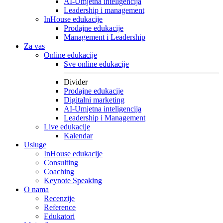
AI-Umjetna inteligencija
Leadership i management
InHouse edukacije
Prodajne edukacije
Management i Leadership
Za vas
Online edukacije
Sve online edukacije
Divider
Prodajne edukacije
Digitalni marketing
AI-Umjetna inteligencija
Leadership i Management
Live edukacije
Kalendar
Usluge
InHouse edukacije
Consulting
Coaching
Keynote Speaking
O nama
Recenzije
Reference
Edukatori