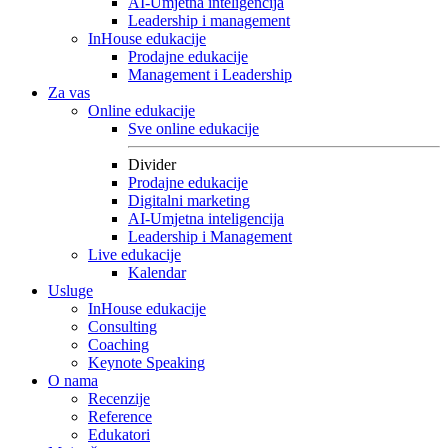
AI-Umjetna inteligencija
Leadership i management
InHouse edukacije
Prodajne edukacije
Management i Leadership
Za vas
Online edukacije
Sve online edukacije
Divider
Prodajne edukacije
Digitalni marketing
AI-Umjetna inteligencija
Leadership i Management
Live edukacije
Kalendar
Usluge
InHouse edukacije
Consulting
Coaching
Keynote Speaking
O nama
Recenzije
Reference
Edukatori