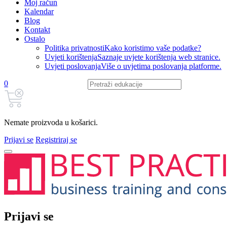
Moj račun
Kalendar
Blog
Kontakt
Ostalo
Politika privatnosti
Kako koristimo vaše podatke?
Uvjeti korištenja
Saznaje uvjete korištenja web stranice.
Uvjeti poslovanja
Više o uvjetima poslovanja platforme.
0
Nemate proizvoda u košarici.
Prijavi se
Registriraj se
Prijavi se