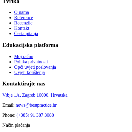
Tvrtka
O nama
Reference
Recenzije
Kontakt
Česta pitanja
Edukacijska platforma
Moj račun
Politka privatnosti
Opći uvjeti poslovanja
Uvjeti korištenja
Kontaktirajte nas
Vrbje 1A, Zagreb 10000, Hrvatska
Email:
news@bestpractice.hr
Phone:
(+385) 91 387 3088
Način plaćanja